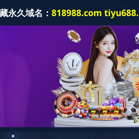
网页版
产品展示
公司简介
工程案例
荣誉证书
新
网页版-米兰体育（中国）官方在线登录
606791608