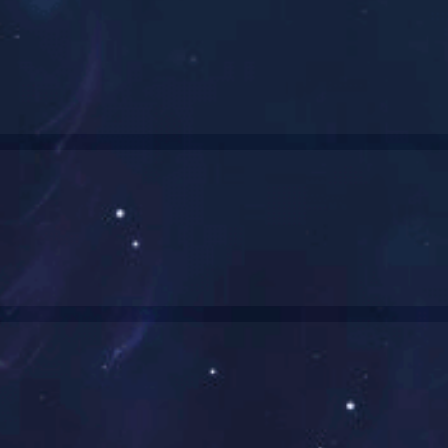
高端学校门
>
高端学校门
KY-012