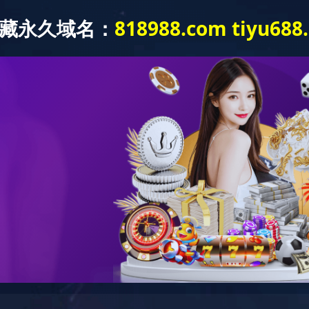
网页版
产品展示
公司简介
工程案例
荣誉证书
新
网页版-米兰体育（中国）官方在线登录
606791608