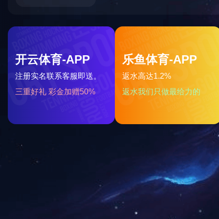
上一个产品：
树脂门
分享到：
名称：
树脂门
型号：
产品特性
绿色环保，医用级树脂原料，一次成型浑然一体，ENF级
结构优良，桥洞力学结构使产品更科学、合理。产品不变
工艺领先，表面采用高科技纳米工艺，提高了产品的抗划
防水防潮、防虫防蛀、防霉、耐腐蚀,无惧水汽,使用寿命更
防火阻燃，具有较好的阻燃性能，遇明火不助燃，离火后可
安装简便，成品化程度高，模块化安装，现场积木式拼装