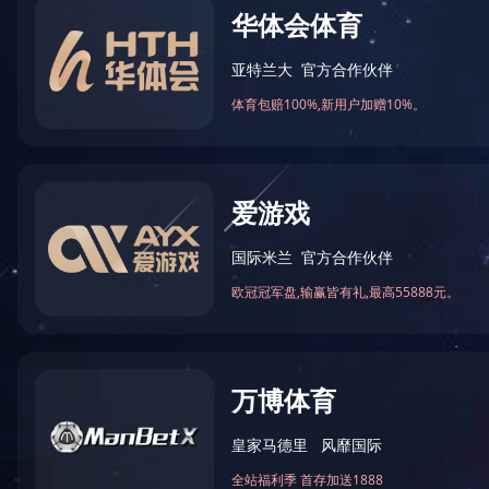
当前位置：
米兰体育网页版
>
产品展示
>
树脂门
>
树脂