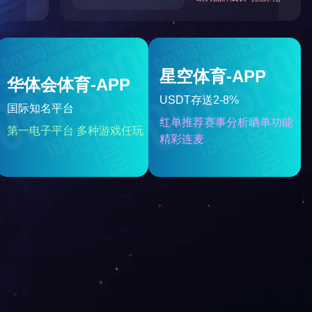
咨询热线
：
13606791608
关注我们