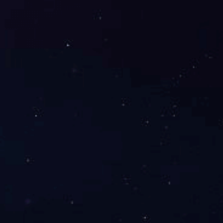
浙江省永康市西城街道藻塘工业区兴旺路87号
关注我们