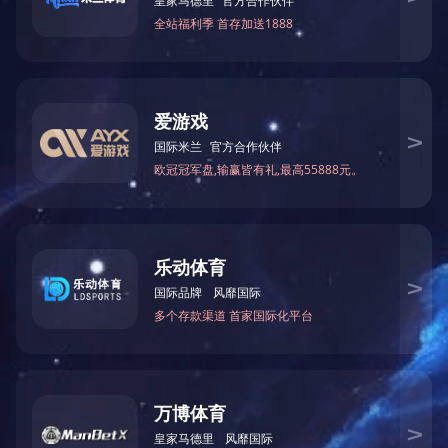
邮箱：
337278367@qq.com