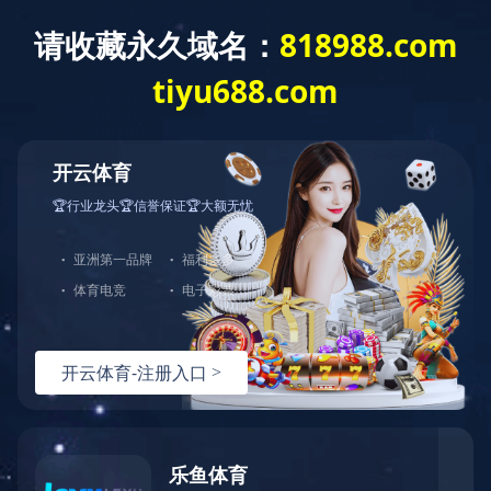
米兰体育网页版